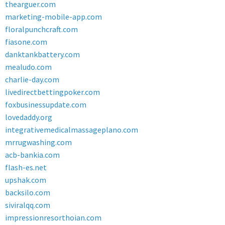
thearguer.com
marketing-mobile-app.com
floralpunchcraft.com
fiasone.com
danktankbattery.com
mealudo.com
charlie-day.com
livedirectbettingpoker.com
foxbusinessupdate.com
lovedaddy.org
integrativemedicalmassageplano.com
mrrugwashing.com
acb-bankia.com
flash-es.net
upshak.com
backsilo.com
siviralqq.com
impressionresorthoian.com