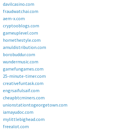
davilcasino.com
fraudwatchai.com
aem-x.com
cryptooblogs.com
gameuplevel.com
homethestyle.com
amuldistribution.com
borobuddur.com
wundermusic.com
gamefungames.com
25-minute-timer.com
creativefuntask.com
engrsaifulsaif.com
cheapbtcminers.com
unionstationtogeorgetown.com
iamayudoc.com
mylittlebighead.com
freealot.com