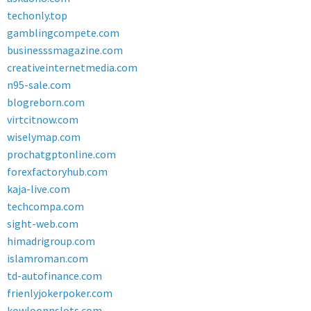
techonly.top
gamblingcompete.com
businesssmagazine.com
creativeinternetmedia.com
n95-sale.com
blogreborn.com
virtcitnow.com
wiselymap.com
prochatgptonline.com
forexfactoryhub.com
kaja-live.com
techcompa.com
sight-web.com
himadrigroup.com
islamroman.com
td-autofinance.com
frienlyjokerpoker.com
kowloonnslots.com