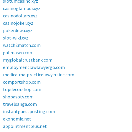
slotumcasino.xyz
casinoglamour.xyz
casinodollars.xyz
casinojoker.xyz
pokerdewa.xyz
slot-wiki.xyz
watch2match.com
galenaseo.com
myglobaltrustbank.com
employmentlawlawyergo.com
medicalmalpracticelawyersinc.com
comportshop.com
topdecorshop.com
shopasotv.com
travelsanga.com
instantguestposting.com
ekonomie.net
appointmentplus.net