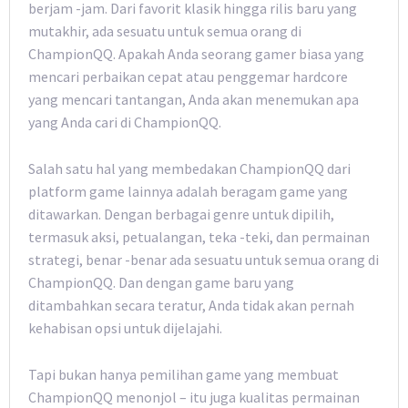
berjam -jam. Dari favorit klasik hingga rilis baru yang
mutakhir, ada sesuatu untuk semua orang di
ChampionQQ. Apakah Anda seorang gamer biasa yang
mencari perbaikan cepat atau penggemar hardcore
yang mencari tantangan, Anda akan menemukan apa
yang Anda cari di ChampionQQ.
Salah satu hal yang membedakan ChampionQQ dari
platform game lainnya adalah beragam game yang
ditawarkan. Dengan berbagai genre untuk dipilih,
termasuk aksi, petualangan, teka -teki, dan permainan
strategi, benar -benar ada sesuatu untuk semua orang di
ChampionQQ. Dan dengan game baru yang
ditambahkan secara teratur, Anda tidak akan pernah
kehabisan opsi untuk dijelajahi.
Tapi bukan hanya pemilihan game yang membuat
ChampionQQ menonjol – itu juga kualitas permainan