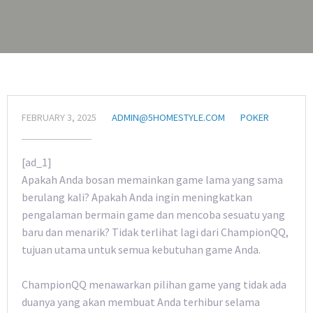
FEBRUARY 3, 2025
ADMIN@5HOMESTYLE.COM
POKER
[ad_1]
Apakah Anda bosan memainkan game lama yang sama
berulang kali? Apakah Anda ingin meningkatkan
pengalaman bermain game dan mencoba sesuatu yang
baru dan menarik? Tidak terlihat lagi dari ChampionQQ,
tujuan utama untuk semua kebutuhan game Anda.
ChampionQQ menawarkan pilihan game yang tidak ada
duanya yang akan membuat Anda terhibur selama