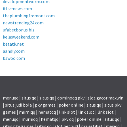
developmentworm.com
itlivenews.com
theplumbingfremont.com
newstrending24.com
ufabetbonus.biz
kelasweekend.com
betatk.net
aandly.com
bswoo.com
menuqq
|
situs qq
|
situs qq
|
dominoqq pkv
|
slot gacor maxwin
|
situs judi bola
|
pkv games
|
poker online
|
situs qq
|
situs pkv
games
|
murniqq
|
hematqq
|
link slot
|
link slot
|
link slot
|
menuqq
|
murniqq
|
hematqq
|
pkv qq
|
poker online
|
situs qq
|
situs pkv games
|
situs qq
|
slot bet 200
|
majestibet
|
miyaqq
|