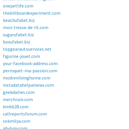
onepetlife.com
thebillboardexperiment.com
beachufabet.biz
mon-tresse-de-lit.com
sugarufabet.biz
boxufabet.biz
topgearautoservices.net
figurine-jouet.com
your-facebook-address.com
perroquet-ma-passion.com
modrenlivinghome.com
instadatahelpainews.com
geekdailies.com
merchrain.com
kmbb28.com
callreportsforum.com
sokmilya.com
abyluny.com