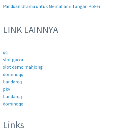
Panduan Utama untuk Memahami Tangan Poker
LINK LAINNYA
qq
slot gacor
slot demo mahjong
dominoqq
bandarqq
pkv
bandarqq
dominoqq
Links