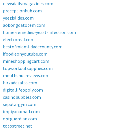
newsdailymagazines.com
preceptionhub.com
yeezislides.com
aobongdatotem.com
home-remedies-yeast-infection.com
electroreal.com
bestofmiami-dadecounty.com
ifoodieonyoutube.com
mineshoppingcart.com
topworkoutsupplies.com
mouthshutreviews.com
hirzadesalta.com
digitallifeopoly.com
casinobubbles.com
seputargym.com
impiyanamall.com
optguardian.com
totostreet.net