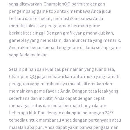
yang ditawarkan. ChampionQQ bermitra dengan
pengembang game top untuk membawa Anda judul
terbaru dan terhebat, memastikan bahwa Anda
memiliki akses ke pengalaman bermain game
berkualitas tinggi. Dengan grafik yang menakjubkan,
gameplay yang mendalam, dan alur cerita yang menarik,
Anda akan benar -benar tenggelam di dunia setiap game
yang Anda mainkan.
Selain pilihan dan kualitas permainan yang luar biasa,
ChampionQQ juga menawarkan antarmuka yang ramah
pengguna yang membuatnya mudah ditemukan dan
memainkan game favorit Anda. Dengan tata letak yang
sederhana dan intuitif, Anda dapat dengan cepat
menavigasi situs dan mulai bermain hanya dalam
beberapa klik. Dan dengan dukungan pelanggan 24/7
tersedia untuk membantu Anda dengan pertanyaan atau
masalah apa pun, Anda dapat yakin bahwa pengalaman