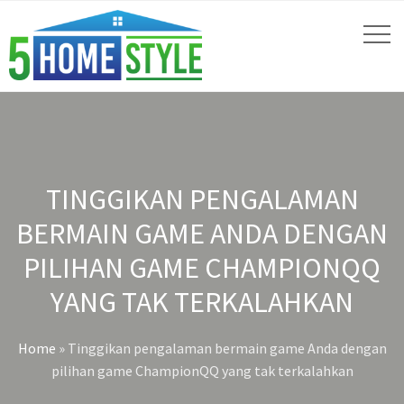
TINGGIKAN PENGALAMAN
BERMAIN GAME ANDA DENGAN
PILIHAN GAME CHAMPIONQQ
YANG TAK TERKALAHKAN
Home
»
Tinggikan pengalaman bermain game Anda dengan
pilihan game ChampionQQ yang tak terkalahkan