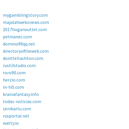
mygamblingstory.com
majalahwekonews.com
2017hoganoutlet.com
pelmanec.com
domino99qq.net
directoryoftheweb.com
donttellashton.com
rush3studio.com
roro90.com
herzio.com
in-hi5.com
krainafantasy.info
todas-noticias.com
senikartu.com
rusportal.net
watty.io