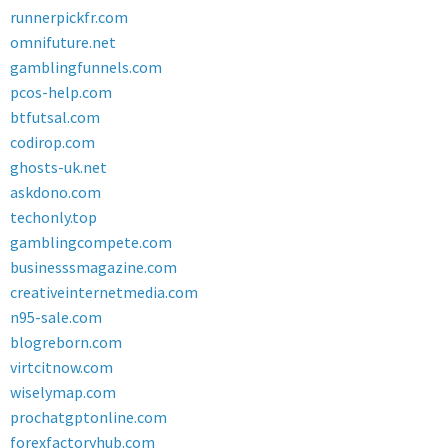
runnerpickfr.com
omnifuture.net
gamblingfunnels.com
pcos-help.com
btfutsal.com
codirop.com
ghosts-uk.net
askdono.com
techonly.top
gamblingcompete.com
businesssmagazine.com
creativeinternetmedia.com
n95-sale.com
blogreborn.com
virtcitnow.com
wiselymap.com
prochatgptonline.com
forexfactoryhub.com