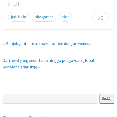
[ad_2]
judi bola
pkv games
slot
0
« Menjelajahi sensasi poker online dengan wedeqq
Dari awal yang sederhana hingga pengakuan global:
perjalanan datukqq »
Search