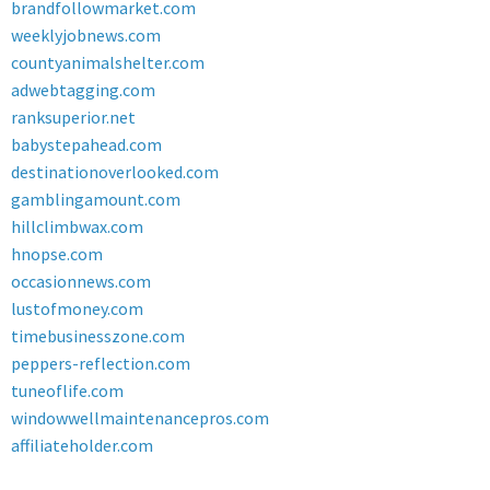
brandfollowmarket.com
weeklyjobnews.com
countyanimalshelter.com
adwebtagging.com
ranksuperior.net
babystepahead.com
destinationoverlooked.com
gamblingamount.com
hillclimbwax.com
hnopse.com
occasionnews.com
lustofmoney.com
timebusinesszone.com
peppers-reflection.com
tuneoflife.com
windowwellmaintenancepros.com
affiliateholder.com