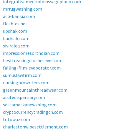
integrativemedicalmassageplano.com
mrrugwashing.com
acb-bankia.com
flash-es.net
upshak.com
backsilo.com
siviralqq.com
impressionresorthoian.com
bestfreakingclothesever.com
falling-film-evaporator.com
sumuslawfirm.com
nursingprowriters.com
greenmountainthreadwear.com
acutedispensary.com
sattamatkanewsblog.com
cryptocurrencytradingcn.com
totowaz.com
charlestonwipesettlement.com