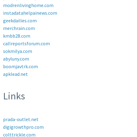
modrenlivinghome.com
instadatahelpainews.com
geekdailies.com
merchrain.com
kmbb28.com
callreportsforum.com
sokmilya.com
abyluny.com
boomjavtrk.com
apklead.net
Links
prada-outlet.net
digigrowthpro.com
colttrickle.com