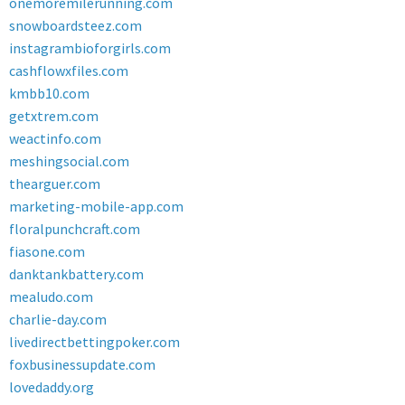
onemoremilerunning.com
snowboardsteez.com
instagrambioforgirls.com
cashflowxfiles.com
kmbb10.com
getxtrem.com
weactinfo.com
meshingsocial.com
thearguer.com
marketing-mobile-app.com
floralpunchcraft.com
fiasone.com
danktankbattery.com
mealudo.com
charlie-day.com
livedirectbettingpoker.com
foxbusinessupdate.com
lovedaddy.org