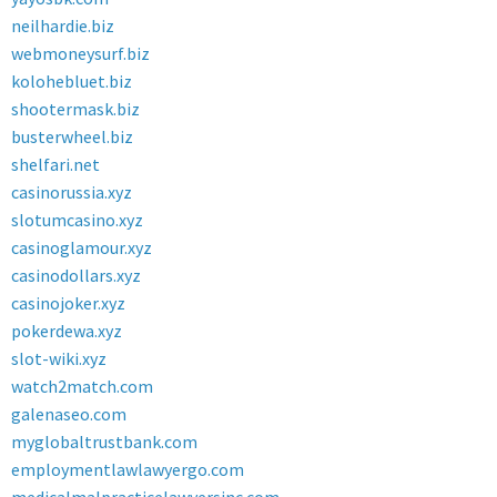
neilhardie.biz
webmoneysurf.biz
kolohebluet.biz
shootermask.biz
busterwheel.biz
shelfari.net
casinorussia.xyz
slotumcasino.xyz
casinoglamour.xyz
casinodollars.xyz
casinojoker.xyz
pokerdewa.xyz
slot-wiki.xyz
watch2match.com
galenaseo.com
myglobaltrustbank.com
employmentlawlawyergo.com
medicalmalpracticelawyersinc.com