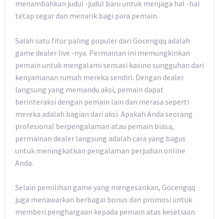
menambahkan judul -judul baru untuk menjaga hal -hal
tetap segar dan menarik bagi para pemain.
Salah satu fitur paling populer dari Gocengqq adalah
game dealer live -nya. Permainan ini memungkinkan
pemain untuk mengalami sensasi kasino sungguhan dari
kenyamanan rumah mereka sendiri. Dengan dealer
langsung yang memandu aksi, pemain dapat
berinteraksi dengan pemain lain dan merasa seperti
mereka adalah bagian dari aksi. Apakah Anda seorang
profesional berpengalaman atau pemain biasa,
permainan dealer langsung adalah cara yang bagus
untuk meningkatkan pengalaman perjudian online
Anda.
Selain pemilihan game yang mengesankan, Gocengqq
juga menawarkan berbagai bonus dan promosi untuk
memberi penghargaan kepada pemain atas kesetiaan