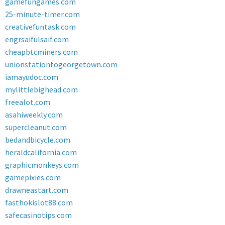
gamefungames.com
25-minute-timer.com
creativefuntask.com
engrsaifulsaif.com
cheapbtcminers.com
unionstationtogeorgetown.com
iamayudoc.com
mylittlebighead.com
freealot.com
asahiweekly.com
supercleanut.com
bedandbicycle.com
heraldcalifornia.com
graphicmonkeys.com
gamepixies.com
drawneastart.com
fasthokislot88.com
safecasinotips.com