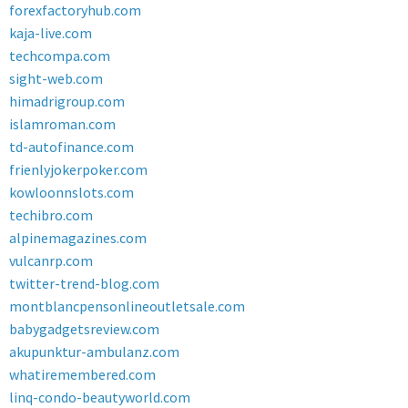
forexfactoryhub.com
kaja-live.com
techcompa.com
sight-web.com
himadrigroup.com
islamroman.com
td-autofinance.com
frienlyjokerpoker.com
kowloonnslots.com
techibro.com
alpinemagazines.com
vulcanrp.com
twitter-trend-blog.com
montblancpensonlineoutletsale.com
babygadgetsreview.com
akupunktur-ambulanz.com
whatiremembered.com
linq-condo-beautyworld.com