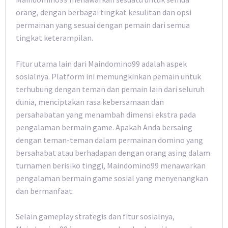
orang, dengan berbagai tingkat kesulitan dan opsi
permainan yang sesuai dengan pemain dari semua
tingkat keterampilan.
Fitur utama lain dari Maindomino99 adalah aspek
sosialnya. Platform ini memungkinkan pemain untuk
terhubung dengan teman dan pemain lain dari seluruh
dunia, menciptakan rasa kebersamaan dan
persahabatan yang menambah dimensi ekstra pada
pengalaman bermain game. Apakah Anda bersaing
dengan teman-teman dalam permainan domino yang
bersahabat atau berhadapan dengan orang asing dalam
turnamen berisiko tinggi, Maindomino99 menawarkan
pengalaman bermain game sosial yang menyenangkan
dan bermanfaat.
Selain gameplay strategis dan fitur sosialnya,