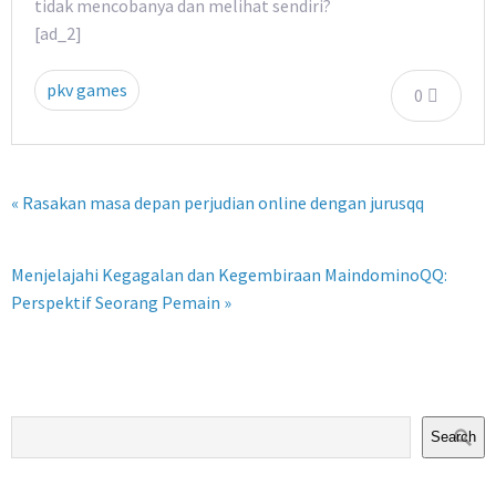
tidak mencobanya dan melihat sendiri?
[ad_2]
pkv games
0
« Rasakan masa depan perjudian online dengan jurusqq
Menjelajahi Kegagalan dan Kegembiraan MaindominoQQ:
Perspektif Seorang Pemain »
Search