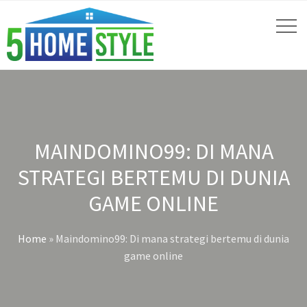
MAINDOMINO99: DI MANA
STRATEGI BERTEMU DI DUNIA
GAME ONLINE
Home
»
Maindomino99: Di mana strategi bertemu di dunia
game online