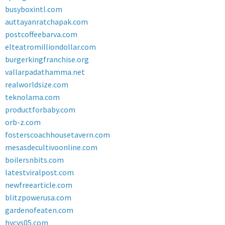
busyboxintl.com
auttayanratchapak.com
postcoffeebarva.com
elteatromilliondollar.com
burgerkingfranchise.org
vallarpadathamma.net
realworldsize.com
teknolama.com
productforbaby.com
orb-z.com
fosterscoachhousetavern.com
mesasdecultivoonline.com
boilersnbits.com
latestviralpost.com
newfreearticle.com
blitzpowerusa.com
gardenofeaten.com
hycys05.com