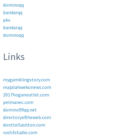
dominoqq
bandarqq
pkv
bandarqq
dominoqq
Links
mygamblingstory.com
majalahwekonews.com
2017hoganoutlet.com
pelmanec.com
domino99qq.net
directoryoftheweb.com
donttellashton.com
rush3studio.com