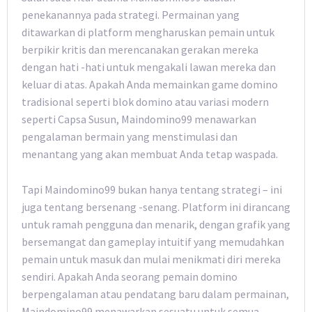
penekanannya pada strategi. Permainan yang
ditawarkan di platform mengharuskan pemain untuk
berpikir kritis dan merencanakan gerakan mereka
dengan hati -hati untuk mengakali lawan mereka dan
keluar di atas. Apakah Anda memainkan game domino
tradisional seperti blok domino atau variasi modern
seperti Capsa Susun, Maindomino99 menawarkan
pengalaman bermain yang menstimulasi dan
menantang yang akan membuat Anda tetap waspada.
Tapi Maindomino99 bukan hanya tentang strategi – ini
juga tentang bersenang -senang. Platform ini dirancang
untuk ramah pengguna dan menarik, dengan grafik yang
bersemangat dan gameplay intuitif yang memudahkan
pemain untuk masuk dan mulai menikmati diri mereka
sendiri. Apakah Anda seorang pemain domino
berpengalaman atau pendatang baru dalam permainan,
Maindomino99 menawarkan sesuatu untuk semua