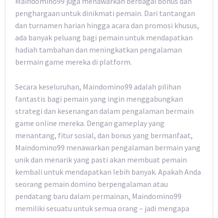
Maindomino99 juga menawarkan berbagai bonus dan
penghargaan untuk dinikmati pemain. Dari tantangan
dan turnamen harian hingga acara dan promosi khusus,
ada banyak peluang bagi pemain untuk mendapatkan
hadiah tambahan dan meningkatkan pengalaman
bermain game mereka di platform.
Secara keseluruhan, Maindomino99 adalah pilihan
fantastis bagi pemain yang ingin menggabungkan
strategi dan kesenangan dalam pengalaman bermain
game online mereka. Dengan gameplay yang
menantang, fitur sosial, dan bonus yang bermanfaat,
Maindomino99 menawarkan pengalaman bermain yang
unik dan menarik yang pasti akan membuat pemain
kembali untuk mendapatkan lebih banyak. Apakah Anda
seorang pemain domino berpengalaman atau
pendatang baru dalam permainan, Maindomino99
memiliki sesuatu untuk semua orang – jadi mengapa