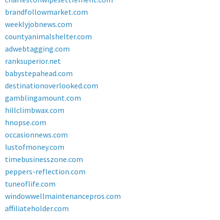
brandfollowmarket.com
weeklyjobnews.com
countyanimalshelter.com
adwebtagging.com
ranksuperior.net
babystepahead.com
destinationoverlooked.com
gamblingamount.com
hillclimbwax.com
hnopse.com
occasionnews.com
lustofmoney.com
timebusinesszone.com
peppers-reflection.com
tuneoflife.com
windowwellmaintenancepros.com
affiliateholder.com