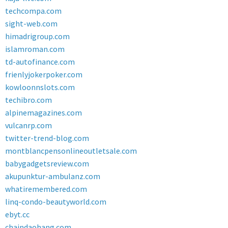
techcompa.com
sight-web.com
himadrigroup.com
islamroman.com
td-autofinance.com
frienlyjokerpoker.com
kowloonnslots.com
techibro.com
alpinemagazines.com
vulcanrp.com
twitter-trend-blog.com
montblancpensonlineoutletsale.com
babygadgetsreview.com
akupunktur-ambulanz.com
whatiremembered.com
linq-condo-beautyworld.com
ebyt.cc
chaindaohang.com