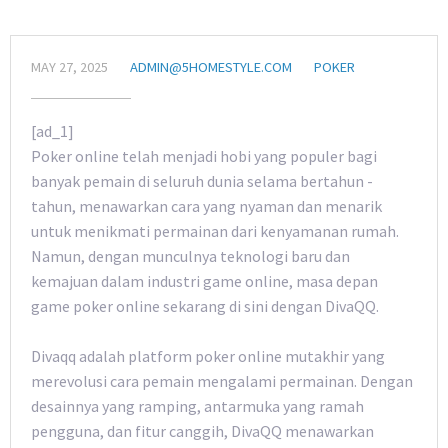
MAY 27, 2025
ADMIN@5HOMESTYLE.COM
POKER
[ad_1]
Poker online telah menjadi hobi yang populer bagi
banyak pemain di seluruh dunia selama bertahun -
tahun, menawarkan cara yang nyaman dan menarik
untuk menikmati permainan dari kenyamanan rumah.
Namun, dengan munculnya teknologi baru dan
kemajuan dalam industri game online, masa depan
game poker online sekarang di sini dengan DivaQQ.
Divaqq adalah platform poker online mutakhir yang
merevolusi cara pemain mengalami permainan. Dengan
desainnya yang ramping, antarmuka yang ramah
pengguna, dan fitur canggih, DivaQQ menawarkan