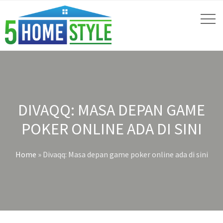
DIVAQQ: MASA DEPAN GAME
POKER ONLINE ADA DI SINI
Home
»
Divaqq: Masa depan game poker online ada di sini