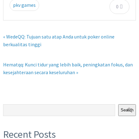
pkv games
0
« WedeQQ: Tujuan satu atap Anda untuk poker online
berkualitas tinggi
Hematqq: Kunci tidur yang lebih baik, peningkatan fokus, dan
kesejahteraan secara keseluruhan »
Search
Recent Posts