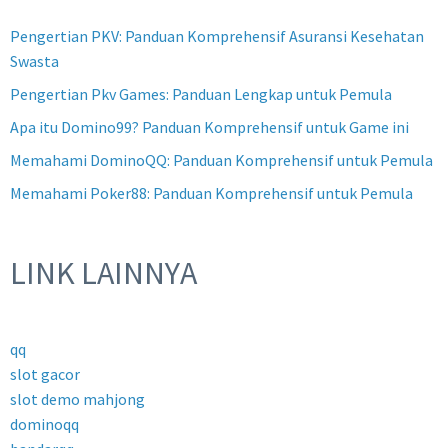
Pengertian PKV: Panduan Komprehensif Asuransi Kesehatan
Swasta
Pengertian Pkv Games: Panduan Lengkap untuk Pemula
Apa itu Domino99? Panduan Komprehensif untuk Game ini
Memahami DominoQQ: Panduan Komprehensif untuk Pemula
Memahami Poker88: Panduan Komprehensif untuk Pemula
LINK LAINNYA
qq
slot gacor
slot demo mahjong
dominoqq