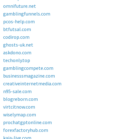
omnifuture.net
gamblingfunnels.com
pcos-help.com
btfutsal.com
codirop.com
ghosts-uk.net
askdono.com
techonly.top
gamblingcompete.com
businesssmagazine.com
creativeinternetmedia.com
n95-sale.com
blogreborn.com
virtcitnow.com
wiselymap.com
prochatgptonline.com
forexfactoryhub.com
kaja-live.com