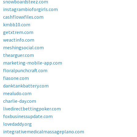
snowboardsteez.com
instagrambioforgirls.com
cashflowxfiles.com
kmbb10.com
getxtrem.com
weactinfo.com
meshingsocial.com
thearguer.com
marketing-mobile-app.com
floralpunchcraft.com
fiasone.com
danktankbattery.com
mealudo.com
charlie-day.com
livedirectbettingpoker.com
foxbusinessupdate.com
lovedaddy.org
integrativemedicalmassageplano.com