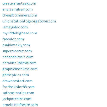
creativefuntask.com
engrsaifulsaif.com
cheapbtcminers.com
unionstationtogeorgetown.com
iamayudoc.com
mylittlebighead.com
freealot.com
asahiweekly.com
supercleanut.com
bedandbicycle.com
heraldcalifornia.com
graphicmonkeys.com
gamepixies.com
drawneastart.com
fasthokislot88.com
safecasinotips.com
jackpotchips.com
proelitesoftware.com