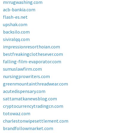
mrrugwashing.com
acb-bankia.com
flash-es.net
upshak.com
backsilo.com
siviralqq.com
impressionresorthoian.com
bestfreakingclothesever.com
falling-film-evaporator.com
sumuslawfirm.com
nursingprowriters.com
greenmountainthreadwear.com
acutedispensary.com
sattamatkanewsblog.com
cryptocurrencytradingcn.com
totowaz.com
charlestonwipesettlement.com
brandfollowmarket.com