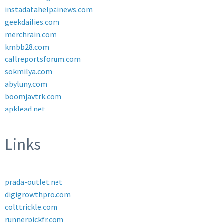
instadatahelpainews.com
geekdailies.com
merchrain.com
kmbb28.com
callreportsforum.com
sokmilya.com
abyluny.com
boomjavtrk.com
apklead.net
Links
prada-outlet.net
digigrowthpro.com
colttrickle.com
runnerpickfr.com