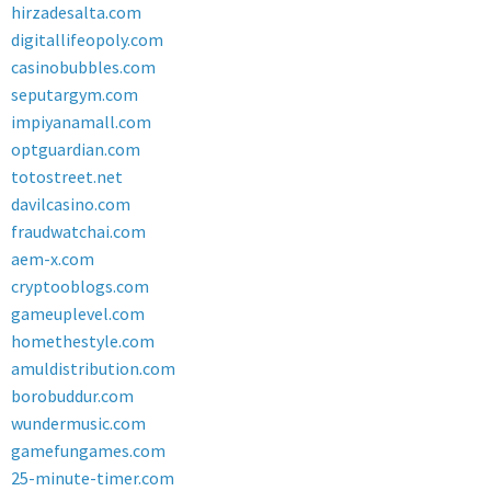
hirzadesalta.com
digitallifeopoly.com
casinobubbles.com
seputargym.com
impiyanamall.com
optguardian.com
totostreet.net
davilcasino.com
fraudwatchai.com
aem-x.com
cryptooblogs.com
gameuplevel.com
homethestyle.com
amuldistribution.com
borobuddur.com
wundermusic.com
gamefungames.com
25-minute-timer.com