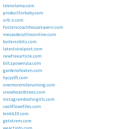
teknolama.com
productforbaby.com
orb-z.com
fosterscoachhousetavern.com
mesasdecultivoonline.com
boilersnbits.com
latestviralpost.com
newfreearticle.com
blitzpowerusa.com
gardenofeaten.com
hycys05.com
onemoremilerunning.com
snowboardsteez.com
instagrambioforgirls.com
cashflowxfiles.com
kmbb10.com
getxtrem.com
weactinfo.com