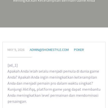
Meningkatkan Keterampilan Bermain Game Anda
MAY 9, 2026
ADMIN@5HOMESTYLE.COM
POKER
[ad_1]
Apakah Anda lelah selalu menjadi pemula di dunia game
Anda? Apakah Anda ingin meningkatkan keterampilan
Anda dan menjadi pemain pro dalam waktu singkat?
Kunjungi Aktifqq, platform game yang dapat membantu
Anda meningkatkan level permainan dan mendominasi
persaingan.