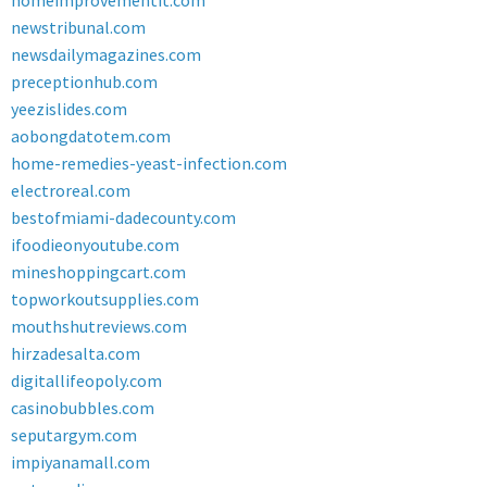
newstribunal.com
newsdailymagazines.com
preceptionhub.com
yeezislides.com
aobongdatotem.com
home-remedies-yeast-infection.com
electroreal.com
bestofmiami-dadecounty.com
ifoodieonyoutube.com
mineshoppingcart.com
topworkoutsupplies.com
mouthshutreviews.com
hirzadesalta.com
digitallifeopoly.com
casinobubbles.com
seputargym.com
impiyanamall.com