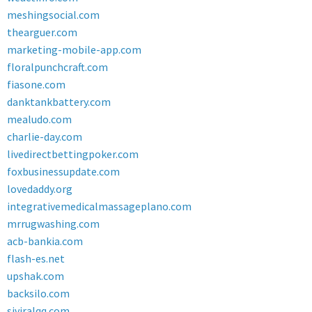
meshingsocial.com
thearguer.com
marketing-mobile-app.com
floralpunchcraft.com
fiasone.com
danktankbattery.com
mealudo.com
charlie-day.com
livedirectbettingpoker.com
foxbusinessupdate.com
lovedaddy.org
integrativemedicalmassageplano.com
mrrugwashing.com
acb-bankia.com
flash-es.net
upshak.com
backsilo.com
siviralqq.com