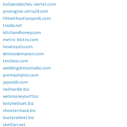
hollaendisches-viertel.com
proengine-ultra24.com
lifewithoutlanyards.com
traida.net
kitchandhoney.com
metro-bistro.com
howtosolv.com
delicesdemanon.com
testboo.com
weddingdressstudio.com
premiumplox.com
yayosbk.com
neilhardie.biz
webmoneysurf.biz
kolohebluet.biz
shootermask.biz
busterwheel.biz
shelfari.net