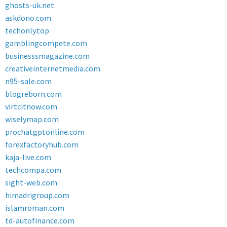
ghosts-uk.net
askdono.com
techonly.top
gamblingcompete.com
businesssmagazine.com
creativeinternetmedia.com
n95-sale.com
blogreborn.com
virtcitnow.com
wiselymap.com
prochatgptonline.com
forexfactoryhub.com
kaja-live.com
techcompa.com
sight-web.com
himadrigroup.com
islamroman.com
td-autofinance.com