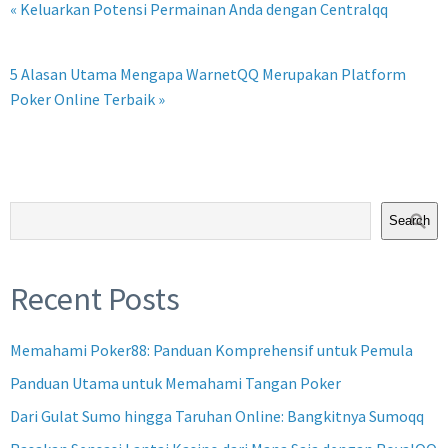
« Keluarkan Potensi Permainan Anda dengan Centralqq
5 Alasan Utama Mengapa WarnetQQ Merupakan Platform
Poker Online Terbaik »
Search
Recent Posts
Memahami Poker88: Panduan Komprehensif untuk Pemula
Panduan Utama untuk Memahami Tangan Poker
Dari Gulat Sumo hingga Taruhan Online: Bangkitnya Sumoqq