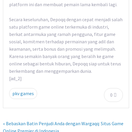
platform ini dan membuat pemain lama kembali lagi.
Secara keseluruhan, Depoqq dengan cepat menjadi salah
satu platform game online terkemuka di industri,
berkat antarmuka yang ramah pengguna, fitur game
sosial, komitmen terhadap permainan yang adil dan
keamanan, serta bonus dan promosi yang melimpah.
Karena semakin banyak orang yang beralih ke game
online sebagai bentuk hiburan, Depoqq siap untuk terus
berkembang dan menggemparkan dunia.
[ad_2]
pkv games
0
« Bebaskan Batin Penjudi Anda dengan Wargaqq: Situs Game
Online Premier di Indonesia