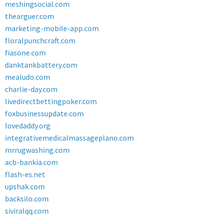
meshingsocial.com
thearguer.com
marketing-mobile-app.com
floralpunchcraft.com
fiasone.com
danktankbattery.com
mealudo.com
charlie-day.com
livedirectbettingpoker.com
foxbusinessupdate.com
lovedaddy.org
integrativemedicalmassageplano.com
mrrugwashing.com
acb-bankia.com
flash-es.net
upshak.com
backsilo.com
siviralqq.com