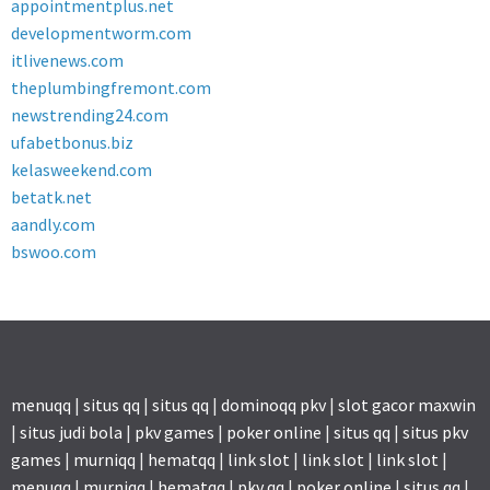
appointmentplus.net
developmentworm.com
itlivenews.com
theplumbingfremont.com
newstrending24.com
ufabetbonus.biz
kelasweekend.com
betatk.net
aandly.com
bswoo.com
menuqq
|
situs qq
|
situs qq
|
dominoqq pkv
|
slot gacor maxwin
|
situs judi bola
|
pkv games
|
poker online
|
situs qq
|
situs pkv
games
|
murniqq
|
hematqq
|
link slot
|
link slot
|
link slot
|
menuqq
|
murniqq
|
hematqq
|
pkv qq
|
poker online
|
situs qq
|