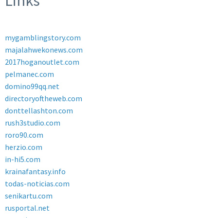
Links
mygamblingstory.com
majalahwekonews.com
2017hoganoutlet.com
pelmanec.com
domino99qq.net
directoryoftheweb.com
donttellashton.com
rush3studio.com
roro90.com
herzio.com
in-hi5.com
krainafantasy.info
todas-noticias.com
senikartu.com
rusportal.net